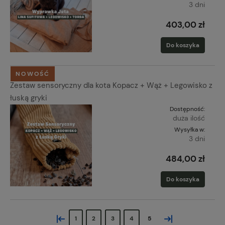
3 dni
403,00 zł
Do koszyka
NOWOŚĆ
Zestaw sensoryczny dla kota Kopacz + Wąż + Legowisko z
łuską gryki
Dostępność:
duża ilość
Wysyłka w:
3 dni
484,00 zł
Do koszyka
«
»
1
2
3
4
5