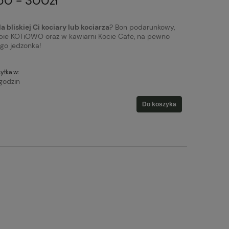
50 - 300zł
a bliskiej Ci kociary lub kociarza
? Bon podarunkowy,
pie KOTiOWO oraz w kawiarni Kocie Cafe, na pewno
ego jedzonka!
yłka w:
godzin
Do koszyka