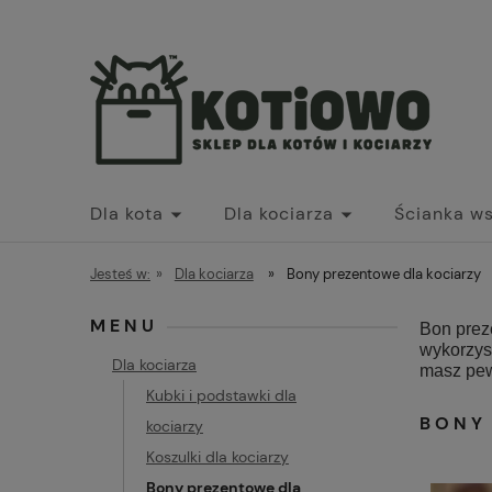
Dla kota
Dla kociarza
Ścianka w
Jesteś w:
»
Dla kociarza
»
Bony prezentowe dla kociarzy
MENU
Bon prez
wykorzy
Dla kociarza
masz pew
Kubki i podstawki dla
BONY
kociarzy
Koszulki dla kociarzy
Bony prezentowe dla