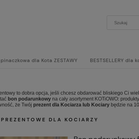
spinaczkowa dla Kota ZESTAWY
BESTSELLERY dla k
entowy to dobra opcja, jeśli chcesz obdarować bliskiego Ci wi
stać
bon podarunkowy
na cały asortyment KOTiOWO:
produkty
ność, że Twój
prezent dla Kociarza lub Kociary
będzie na 10
 PREZENTOWE DLA KOCIARZY