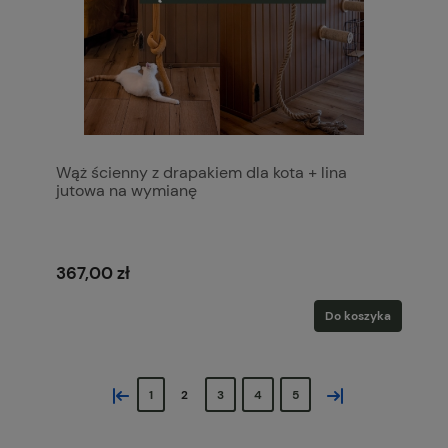
Wąż ścienny z drapakiem dla kota + lina
jutowa na wymianę
367,00 zł
Do koszyka
«
»
1
2
3
4
5