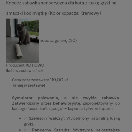
Kopacz zabawka sensoryczna dla kota z łuską gryki na
smaczki kocimiętkę (Kolor kopacza: Kremowy)
zobacz galerię (20)
Producent:
KOTiOWO
Ilość w zestawie:
1
szt.
119,00 zł
Cena poza zestawem
Taniej w zestawie!
Symulator polowania, a nie zwykła zabawka.
Zatwierdzony przez behawiorystę.
Zaprojektowany do
kociego "ciosu kończącego" – kopania tylnymi łapami.
✅
Szeleści i "walczy":
Wypełniony naturalną łuską
gryki.
✅
Pancerny Sztruks:
Wytrzyma najostrzejsze