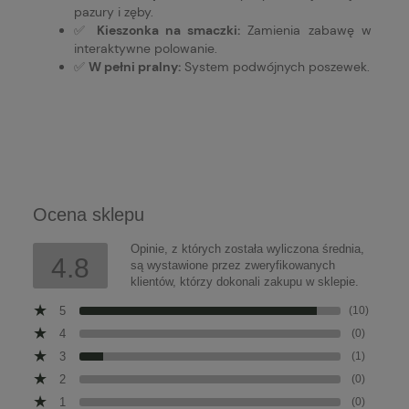
pazury i zęby.
✅
Kieszonka na smaczki:
Zamienia zabawę w
interaktywne polowanie.
✅
W pełni pralny:
System podwójnych poszewek.
Ocena sklepu
Opinie, z których została wyliczona średnia,
4.8
są wystawione przez zweryfikowanych
klientów, którzy dokonali zakupu w sklepie.
5
(10)
4
(0)
3
(1)
2
(0)
1
(0)