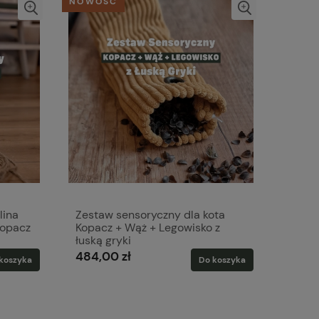
NOWOŚĆ
lina
Zestaw sensoryczny dla kota
kopacz
Kopacz + Wąż + Legowisko z
łuską gryki
484,00 zł
koszyka
Do koszyka