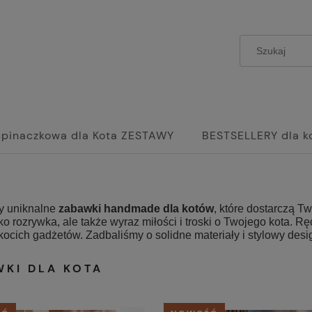
spinaczkowa dla Kota ZESTAWY
BESTSELLERY dla k
y uniknalne
zabawki handmade dla kotów
, które dostarczą T
lko rozrywka, ale także wyraz miłości i troski o Twojego kota.
kocich gadżetów. Zadbaliśmy o solidne materiały i stylowy desi
WKI DLA KOTA