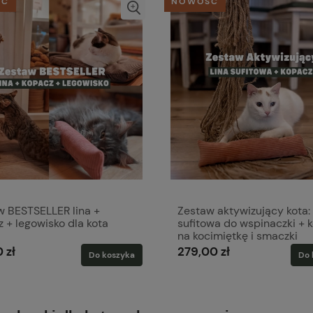
ŚĆ
NOWOŚĆ
w BESTSELLER lina +
Zestaw aktywizujący kota: 
 + legowisko dla kota
sufitowa do wspinaczki + 
na kocimiętkę i smaczki
 zł
279,00 zł
Do koszyka
Do 