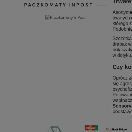
Trwałe
PACZKOMATY INPOST
Asortym
trwałych
którego z
Podobnie
Szczotka
drapak w
bok szafy
w dotyku
Czy ko
Oprócz z
się agres
psychofi
Polowani
wspinacz
Sensoryc
podstawo