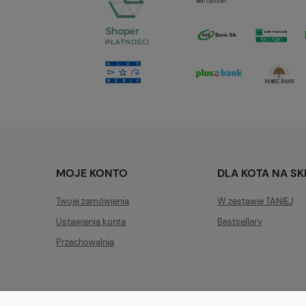
MOJE KONTO
DLA KOTA NA S
Twoje zamówienia
W zestawie TANIEJ
Ustawienia konta
Bestsellery
Przechowalnia