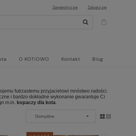
Zarejestruj się
Zaloguj się
ota
O KOTiOWO
Kontakt
Blog
wojemu futrzastemu przyjacielowi mnóstwo radości.
 Ręczne i bardzo dokładne wykonanie gwarantuje Ci
gn m.in.
kopaczy dla kota
.