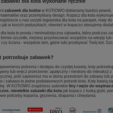
 zabawki dla kota wykonane ręcznie
ent
zabawek dla kotów
w KOTiOWO dobieramy bardzo powoli, po
 materiałów oraz przemyślany design.
Kopacz dla kota
wykonuje
najdziecie u nas uszyte legowiska dla kota na parapet, maty d
 jak w kocich poduszkach, również w kopaczu stosujemy doda
 dla kota
to prosta i minimalistyczna zabawka, która podczas zab
 formie szczotki, możesz przymocować wszędzie na wkręty lub r
 czy ściana - wszędzie tam, gdzie lubi przebywać Twój kot. Szc
.
t potrzebuje zabawek?
apewnienia jedzenia i dostępu do czystej kuwety, koty potrzeb
ywny lub wręcz przeciwnie: apatyczny i nieskory do interakcji 
zycznej, jeśli zapewnisz mu w domu przestrzeń do zabawy lub 
e i zabawa to jedne podstawowych potrzeb kota. Koty bawią się
kę. W KOTiOWO znajdziesz autorskie
liny i węże do wspinacz
zne, niewielkie zabawki dla kota
jak kopacz z łuską gryki, po
we potrzeby kopania, gryzienia, drapania i chwytania.