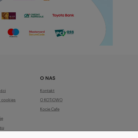
O NAS
ości
Kontakt
w cookies
O KOTiOWO
Kocie Cafe
je
su