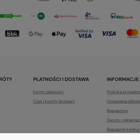
KRÓTY
PŁATNOŚCI I DOSTAWA
INFORMACJE
Formy płatności
Polityka prywatn
Czas i koszty dostawy
Ustawienia plikó
Regulaminy
Zwroty i reklamac
Regulamin konkur