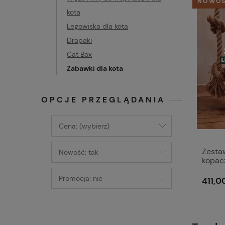
NOWO
kota
Legowiska dla kota
Drapaki
Cat Box
Zabawki dla kota
OPCJE PRZEGLĄDANIA
Cena: (wybierz)
Zesta
Nowość: tak
kopacz
Promocja: nie
411,00