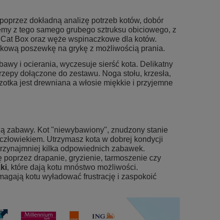
przez dokładną analizę potrzeb kotów, dobór
my z tego samego grubego sztruksu obiciowego, z
o Cat Box oraz
węże wspinaczkowe dla kotów
.
tkową poszewkę na grykę z możliwością prania.
awy i ocierania, wyczesuje sierść kota. Delikatny
zepy dołączone do zestawu. Noga stołu, krzesła,
zotka jest drewniana a włosie miękkie i przyjemne
ują zabawy. Kot "niewybawiony", znudzony stanie
z człowiekiem. Utrzymasz kota w dobrej kondycji
przynajmniej kilka odpowiednich zabawek.
 poprzez drapanie, gryzienie, tarmoszenie czy
ki
, które dają kotu mnóstwo możliwości.
magają kotu wyładować frustrację i zaspokoić