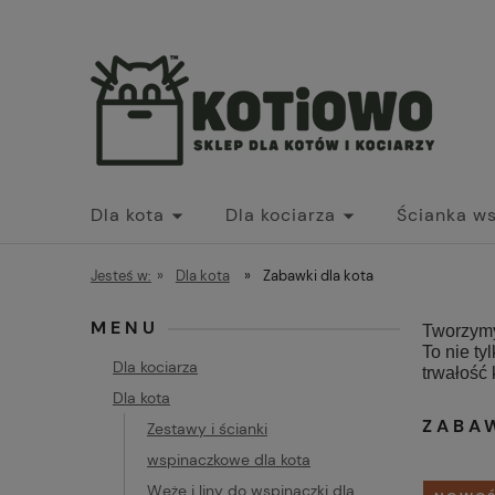
Dla kota
Dla kociarza
Ścianka w
Jesteś w:
»
Dla kota
»
Zabawki dla kota
MENU
Tworzym
To nie ty
Dla kociarza
trwałość 
Dla kota
ZABA
Zestawy i ścianki
wspinaczkowe dla kota
Węże i liny do wspinaczki dla