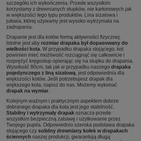
szczegółu ich wykończenia. Przede wszystkim
korzystamy z drewnianych słupków, nie kartonowych jak
w większości tego typu produktów. Lina sizalowa i
jutowa, której używamy jest wysoko wytrzymała na
zadrapania.
Drapanie jest dla kotów formą aktywności fizycznej.
Istotne jest aby
rozmiar drapaka był dopasowany do
wielkości kota
. W przypadku
drapaka stojącego
, kot
powinien mieć możliwość rozciągnąć się całkowicie i
rozprężyć kręgosłup opierając się na słupku do drapania.
Wysokość 80cm, tak jak w przypadku naszego
drapaka
pojedynczego z liną sizalową
, jest odpowiednia dla
większości kotów. Jeśli potrzebujesz drapak dla
większego kota, napisz do nas. Możemy wykonać
drapak na wymiar
.
Kolejnym ważnym i praktycznym aspektem dobrze
dobranego drapaka dla kota jest jego stabilność.
Stabilny i wytrzymały drapak
oznacza przede
wszystkim bezpieczną zabawę i użytkowanie przez
Twojego pupila. Odpowiednio szeroka podstawa drapaka
stojącego czy
solidny drewniany kołek w drapakach
ściennych
naszej produkcji, gwarantują długą