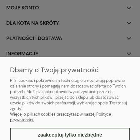
MOJE KONTO
DLA KOTA NA SKRÓTY
PŁATNOŚCI I DOSTAWA
INFORMACJE
Dbamy o Twoją prywatność
O NAS
Pliki cookies i pokrewne im technologie umożliwiają poprawne
działanie strony i pomagają nam dostosować ofertę do Twoich
potrzeb. Możesz zaakceptować wykorzystanie przez nas
wszystkich tych plików i przejść do sklepu lub dostosować
Pacnij łapką!
użycie plików do swoich preferencji, wybierając opcję "Dostosuj
zgody".
Więcej o plikach cookies przeczytasz w naszej Polityce
prywatności.
zaakceptuj tylko niezbędne
pokaż pełną wersję strony