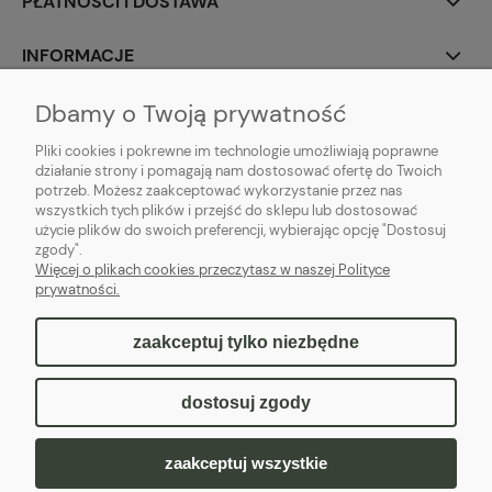
PŁATNOŚCI I DOSTAWA
INFORMACJE
Dbamy o Twoją prywatność
O NAS
Pliki cookies i pokrewne im technologie umożliwiają poprawne
działanie strony i pomagają nam dostosować ofertę do Twoich
potrzeb. Możesz zaakceptować wykorzystanie przez nas
wszystkich tych plików i przejść do sklepu lub dostosować
Pacnij łapką!
użycie plików do swoich preferencji, wybierając opcję "Dostosuj
zgody".
Więcej o plikach cookies przeczytasz w naszej Polityce
prywatności.
zaakceptuj tylko niezbędne
pokaż pełną wersję strony
dostosuj zgody
Sklep internetowy Shoper.pl
zaakceptuj wszystkie