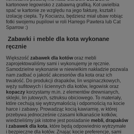
kartonowe legowisko z zabawną grafiką. Kot uwielbia
spać w kartonie ze względu na jego fakturę, kształt i
izolację ciepła. Ty Kociarzu, będziesz miał ubaw robiąc
fotki swojemu pupilowi w roli Harrego Pawtera lub Cat
Sparrow :)
Zabawki i meble dla kota wykonane
ręcznie
Większość
zabawek dla kotów
oraz mebli
zaprojektowaliśmy sami i wykonujemy je ręcznie.
Samodzielne wykonanie w niewielkim nakładzie pozwala
nam zadbać o jakość akcesoriów dla kota oraz ich
trwałość. Do produkcji drapaków, lin wspinaczkowych,
węży sufitowych i ściennych dla kotów, legowisk oraz
kopaczy
korzystamy m.in. z elementów drewnianych,
sklejki, lin jutowych, sztruksu obiciowego. To materiały,
które cechują się wytrzymałością i odpornością na kocie
harce i zabawy. Prowadząc kocią kawiarnię, w której
przebywa jednocześnie czasami kilkanaście kotków,
wiedzieliśmy jak istotne jest posiadanie
mebli, drapaków
i zabawek dla kota
, które będą odpowiednio wytrzymałe
i bezpieczne dla kotów. Znając kocie preferencje, sami