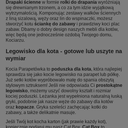
Drapaki ścienne
w formie
rolki do drapania
wyróżniają
się drewnianym trzonem, a co za tym idzie wyjątkową
wytrzymałością. Komponując zestawy wałków ściennych
z liną sizalową, węży oraz lin do wspinaczki, możesz
stworzyć kotu
ściankę do zabawy
i prawdziwy
koci plac
zabaw
.
Dbamy o dobry design naszych mebli dla kotów,
więc będą one jednocześnie ozdobą Twojego domu,
Kociarzu.
Legowisko dla kota - gotowe lub uszyte na
wymiar
Kocia Parapetówka to
poduszka dla kota
, która najlepiej
sprawdza się jako
kocie legowisko na parapet lub półkę
.
Już setki kotów wypróbowało matę do spania obszytą
stylowym sztruksem! Jeśli nie odpowiada Ci
prostokątne
legowisko
, możemy uszyć dowolny kształt i rozmiar
kociej poduszki. Leżanka jest wypełniona naturalną łuską
gryki, podobnie jak nasze węże do zabawy dla kotów
oraz
kopacze
. Gryka szeleści zachęcając kotki do
zabawy, a także delikatnie masuje.
Jeśli Twój kot kocha karton (jak prawie każdy kot),
koniecznie podaruj mu nasz Cat Box.
Cat Box
to