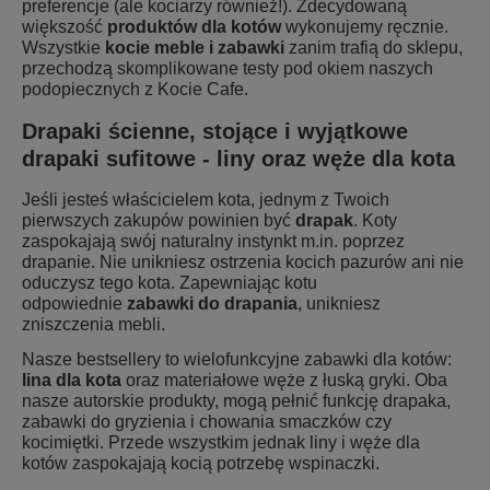
preferencje (ale kociarzy również!). Zdecydowaną
większość
produktów dla kotów
wykonujemy ręcznie.
Wszystkie
kocie meble i zabawki
zanim trafią do sklepu,
przechodzą skomplikowane testy pod okiem naszych
podopiecznych z Kocie Cafe.
Drapaki ścienne, stojące i wyjątkowe
drapaki sufitowe - liny oraz węże dla kota
Jeśli jesteś właścicielem kota, jednym z Twoich
pierwszych zakupów powinien być
drapak
. Koty
zaspokajają swój naturalny instynkt m.in. poprzez
drapanie. Nie unikniesz ostrzenia kocich pazurów ani nie
oduczysz tego kota. Zapewniając kotu
odpowiednie
zabawki do drapania
, unikniesz
zniszczenia mebli.
Nasze bestsellery to wielofunkcyjne zabawki dla kotów:
lina dla kota
oraz materiałowe węże z łuską gryki. Oba
nasze autorskie produkty, mogą pełnić funkcję drapaka,
zabawki do gryzienia i chowania smaczków czy
kocimiętki. Przede wszystkim jednak liny i
węże dla
kotów
zaspokajają kocią potrzebę wspinaczki.