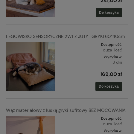
241,00 zł
Do koszyka
LEGOWISKO SENSORYCZNE 2W1 Z JUTY I GRYKI 60*40cm
Dostępność:
duża ilość
Wysyłka w:
3 dni
169,00 zł
Do koszyka
Wąż materiałowy z łuską gryki sufitowy BEZ MOCOWANIA
Dostępność:
duża ilość
Wysyłka w: